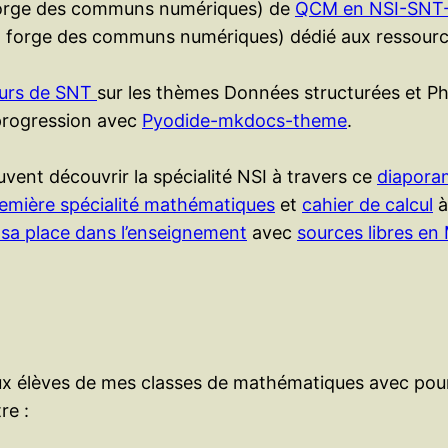
forge des communs numériques) de
QCM en NSI-SNT
a forge des communs numériques) dédié aux ressources
urs de SNT
sur les thèmes Données structurées et P
progression avec
Pyodide-mkdocs-theme
.
vent découvrir la spécialité NSI à travers ce
diapora
emière spécialité mathématiques
et
cahier de calcul
à
sa place dans l’enseignement
avec
sources libres e
é aux élèves de mes classes de mathématiques avec po
re :