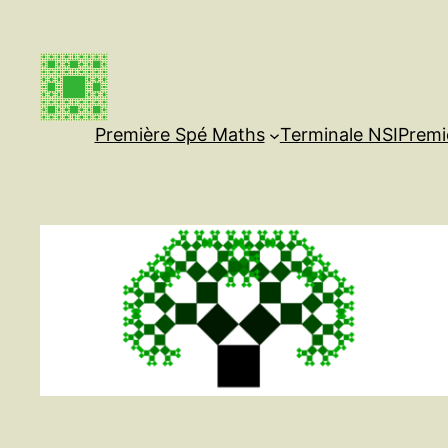
Aller
au
contenu
Première Spé Maths
Terminale NSI
Premi