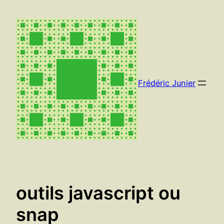
Aller
au
contenu
Frédéric Junier
outils javascript ou
snap