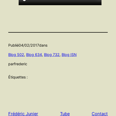
Publié
04/02/2017
dans
Blog 502
, 
Blog 634
, 
Blog 732
, 
Blog ISN
par
frederic
Étiquettes :
Frédéric Junier
Tube
Contact